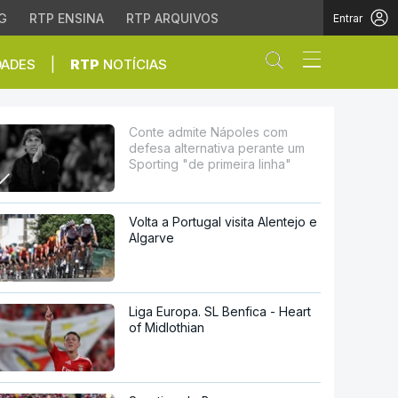
G
RTP ENSINA
RTP ARQUIVOS
Entrar
Abrir campo de
|
DADES
RTP
NOTÍCIAS
va perante um Sporting
Conte admite Nápoles com
defesa alternativa perante um
Sporting "de primeira linha"
Volta a Portugal visita Alentejo e
Algarve
Liga Europa. SL Benfica - Heart
of Midlothian