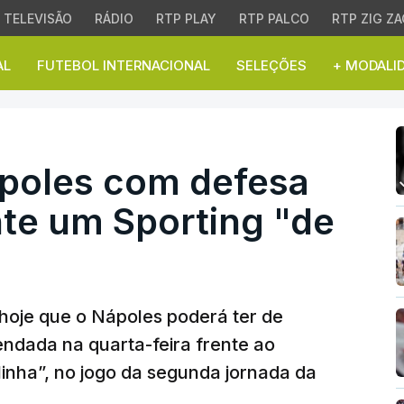
TELEVISÃO
RÁDIO
RTP PLAY
RTP PALCO
RTP ZIG ZA
AL
FUTEBOL INTERNACIONAL
SELEÇÕES
+ MODALI
es com defesa alternati
poles com defesa
nte um Sporting "de
 hoje que o Nápoles poderá ter de
ndada na quarta-feira frente ao
linha”, no jogo da segunda jornada da