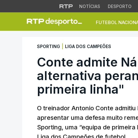
NOTÍCIAS
DESPORTO
FUTEBOL NACION
Conte admite Nápol
|
SPORTING
LIGA DOS CAMPEÕES
Conte admite Ná
alternativa pera
primeira linha"
O treinador Antonio Conte admitiu
apresentar uma defesa muito reme
Sporting, uma “equipa de primeira 
Liga dos Campeões de futebol.