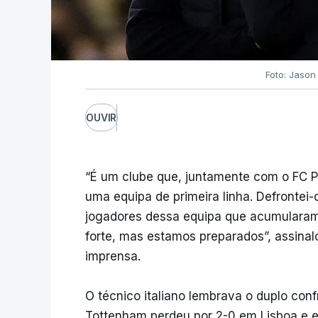
Foto: Jason
OUVIR
“É um clube que, juntamente com o FC Por
uma equipa de primeira linha. Defrontei
jogadores dessa equipa que acumularam
forte, mas estamos preparados”, assina
imprensa.
O técnico italiano lembrava o duplo con
Tottenham perdeu por 2-0 em Lisboa e e