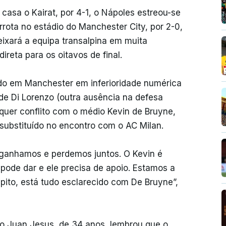
casa o Kairat, por 4-1, o Nápoles estreou-se
ota no estádio do Manchester City, por 2-0,
eixará a equipa transalpina em muita
ireta para os oitavos de final.
ado em Manchester em inferioridade numérica
de Di Lorenzo (outra ausência na defesa
alquer conflito com o médio Kevin de Bruyne,
substituído no encontro com o AC Milan.
: ganhamos e perdemos juntos. O Kevin é
pode dar e ele precisa de apoio. Estamos a
 Repito, está tudo esclarecido com De Bruyne”,
iro Juan Jesus, de 34 anos, lembrou que o