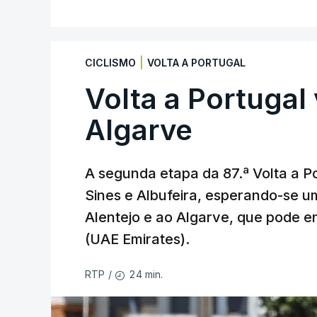
|
CICLISMO
VOLTA A PORTUGAL
Volta a Portugal 
Algarve
A segunda etapa da 87.ª Volta a Po
Sines e Albufeira, esperando-se u
Alentejo e ao Algarve, que pode en
(UAE Emirates).
24 min.
RTP
/