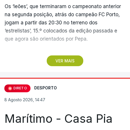
Os ‘leões’, que terminaram o campeonato anterior
na segunda posição, atrás do campeão FC Porto,
jogam a partir das 20:30 no terreno dos
‘estrelistas’, 15.º colocados da edição passada e
que agora são orientados por Pepa.
No primeiro encontro do dia, o Marítimo, vencedor
VER MAIS
da II Liga, vai assinalar o regresso à 'elite' após
três temporadas no segundo escalão, jogando em
casa (15:30), diante do Casa Pia, formação que
apenas garantiu a manutenção no play-off.
DESPORTO
DIRETO
8 Agosto 2026, 14:47
Pelo meio dos jogos na Reboleira e na Madeira, o
estádio do Vitória de Guimarães será o palco do
Marítimo - Casa Pia
duelo entre minhotos e o Arouca (18:00), dois
conjuntos que concluíram 2025/26 na primeira