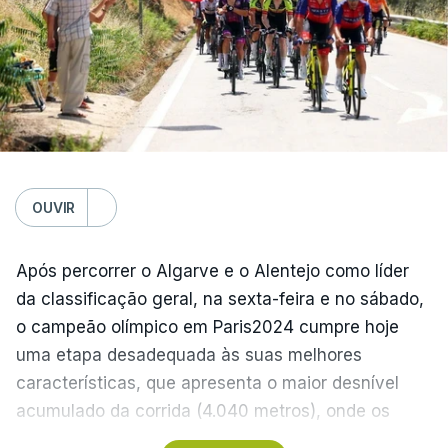
Vitória de Guimarães – Arouca, 0-1
Estrela Amadora – Sporting, 2-2
Domingo
FC Porto – Alverca, 18:00
Gil Vicente - Rio Ave, 20:30
Moreirense - Sporting de Braga, 20:30
Benfica - Académico de Viseu, 20:30
OUVIR
Segunda-feira
Após percorrer o Algarve e o Alentejo como líder
Santa Clara - Nacional, 19:15 locais (20:15 em
da classificação geral, na sexta-feira e no sábado,
Lisboa)
o campeão olímpico em Paris2024 cumpre hoje
uma etapa desadequada às suas melhores
(Com Lusa)
características, que apresenta o maior desnível
acumulado da corrida (4.040 metros), onde os
teóricos candidatos à vitória final devem ser os