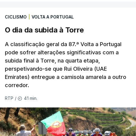
Também às 20:30, o Gil Vicente recebe o Rio Ave e
o Moreirense visita o vizinho Sporting de Braga.
CICLISMO
|
VOLTA A PORTUGAL
A jornada fica para já marcada pelo empate 2-2
O dia da subida à Torre
cedido pelo Sporting no terreno do Estrela da
Amadora, num jogo que os ‘leões estiveram a
A classificação geral da 87.ª Volta a Portugal
vencer por 2-0, e pelo triunfo do regressado
pode sofrer alterações significativas com a
Marítimo na receção ao Casa Pia (1-0).
subida final à Torre, na quarta etapa,
perspetivando-se que Rui Oliveira (UAE
Emirates) entregue a camisola amarela a outro
Programa da 1.ª jornada
corredor.
Sexta-feira
41 min.
RTP
/
Estoril Praia – Famalicão, 1-1
Sábado
Marítimo - Casa Pia, 1-0