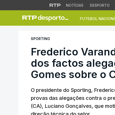
NOTÍCIAS
DESPORTO
FUTEBOL NACION
Frederico Varanda
SPORTING
Frederico Varan
dos factos alega
Gomes sobre o 
O presidente do Sporting, Frederi
provas das alegações contra o pr
(CA), Luciano Gonçalves, que mot
direção técnica do setor.