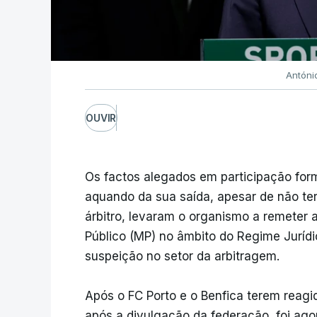
Antóni
OUVIR
Os factos alegados em participação for
aquando da sua saída, apesar de não te
árbitro, levaram o organismo a remeter 
Público (MP) no âmbito do Regime Jurídi
suspeição no setor da arbitragem.
Após o FC Porto e o Benfica terem reag
após a divulgação da federação, foi agor