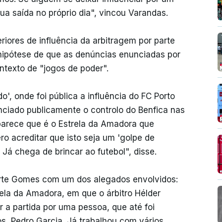
a saída no próprio dia", vincou Varandas.
riores de influência da arbitragem por parte
a hipótese de que as denúncias enunciadas por
texto de "jogos de poder".
', onde foi pública a influência do FC Porto
enciado publicamente o controlo do Benfica nas
parece que é o Estrela da Amadora que
ro acreditar que isto seja um 'golpe de
Já chega de brincar ao futebol", disse.
arte Gomes com um dos alegados envolvidos:
rela da Amadora, em que o árbitro Hélder
r a partida por uma pessoa, que até foi
s, Pedro Garcia. Já trabalhou com vários