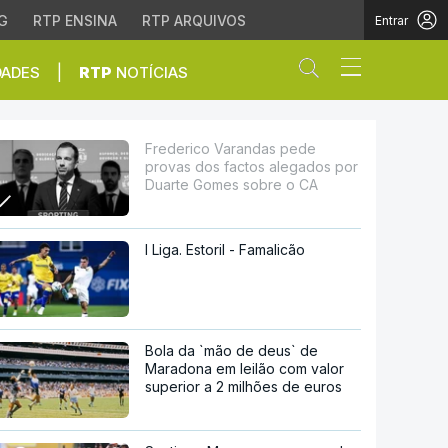
G
RTP ENSINA
RTP ARQUIVOS
Entrar
Abrir campo de
|
DADES
RTP
NOTÍCIAS
os alegados por Duarte
Frederico Varandas pede
provas dos factos alegados por
Duarte Gomes sobre o CA
I Liga. Estoril - Famalicão
Bola da `mão de deus` de
Maradona em leilão com valor
superior a 2 milhões de euros