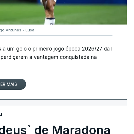
igo Antunes - Lusa
 a um golo o primeiro jogo época 2026/27 da I
desperdiçarem a vantagem conquistada na
ER MAIS
AL
 deus` de Maradona