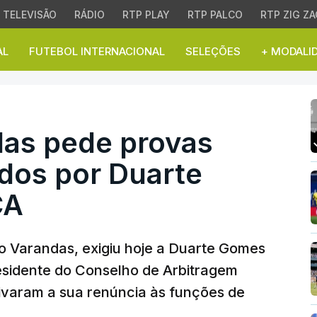
TELEVISÃO
RÁDIO
RTP PLAY
RTP PALCO
RTP ZIG ZA
AL
FUTEBOL INTERNACIONAL
SELEÇÕES
+ MODALI
s pede provas dos fact
das pede provas
dos por Duarte
CA
co Varandas, exigiu hoje a Duarte Gomes
esidente do Conselho de Arbitragem
ivaram a sua renúncia às funções de