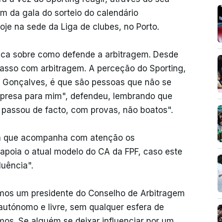
m da gala do sorteio do calendário
hoje na sede da Liga de clubes, no Porto.
ica sobre como defende a arbitragem. Desde
casso com arbitragem. A perceção do Sporting,
o Gonçalves, é que são pessoas que não se
urpresa para mim", defendeu, lembrando que
 passou de facto, com provas, não boatos".
lva que acompanha com atenção os
apoia o atual modelo do CA da FPF, caso este
luência".
emos um presidente do Conselho de Arbitragem
utónomo e livre, sem qualquer esfera de
mos. Se alguém se deixar influenciar por um