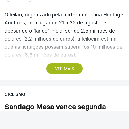
O leilão, organizado pela norte-americana Heritage
Auctions, terá lugar de 21 a 23 de agosto, e,
apesar de o 'lance' inicial ser de 2,5 milhões de
dólares (2,2 milhões de euros), a leiloeira estima
que as licitações possam superar os 10 milhões de
dólares (8,6 milhões de euros).
VER MAIS
A camisola utilizada pelo astro argentino durante
este jogo dos quartos de final do Mundial1986,
ganho por 2-1 pela sua seleção a 22 de junho de
CICLISMO
1986, na Cidade do México, foi vendida por um
valor recorde de 9,3 milhões de dólares (oito
Santiago Mesa vence segunda
milhões de euros) em 2022.
etapa e Rui Oliveira segura camisola
amarela
A bola já foi a leilão em 2022 e 2023, com as