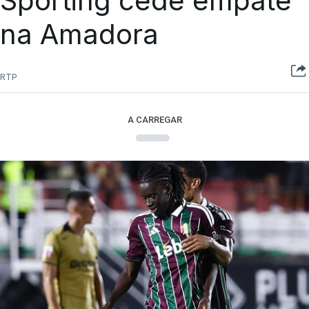
Sporting cede empate
na Amadora
RTP
A CARREGAR