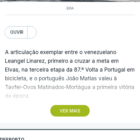
EPA
OUVIR
A articulação exemplar entre o venezuelano
Leangel Linarez, primeiro a cruzar a meta em
Elvas, na terceira etapa da 87.ª Volta a Portugal em
bicicleta, e o português João Matias valeu à
Tavfer-Ovos Matinados-Mortágua a primeira vitória
da época.
VER MAIS
Discreta nas chegadas ao Palácio Nacional de
Queluz, na quinta-feira, e a Albufeira, na sexta-
feira, a equipa dirigida por Gustavo Veloso
apresentou a sua melhor versão nos derradeiros
DESPORTO