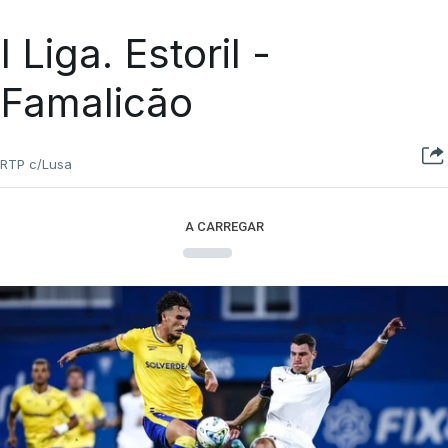
I Liga. Estoril -
Famalicão
RTP c/Lusa
A CARREGAR