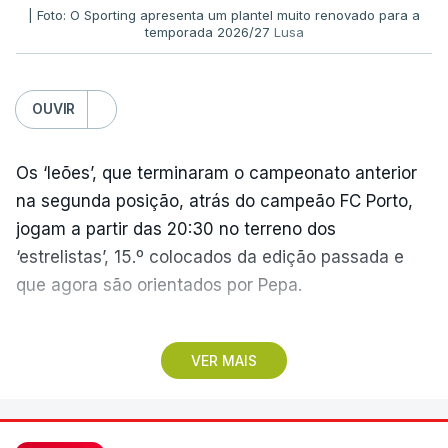
| Foto: O Sporting apresenta um plantel muito renovado para a
temporada 2026/27
Lusa
OUVIR
Os ‘leões’, que terminaram o campeonato anterior
na segunda posição, atrás do campeão FC Porto,
jogam a partir das 20:30 no terreno dos
‘estrelistas’, 15.º colocados da edição passada e
que agora são orientados por Pepa.
No primeiro encontro do dia, o Marítimo, vencedor
VER MAIS
da II Liga, vai assinalar o regresso à 'elite' após
três temporadas no segundo escalão, jogando em
casa (15:30), diante do Casa Pia, formação que