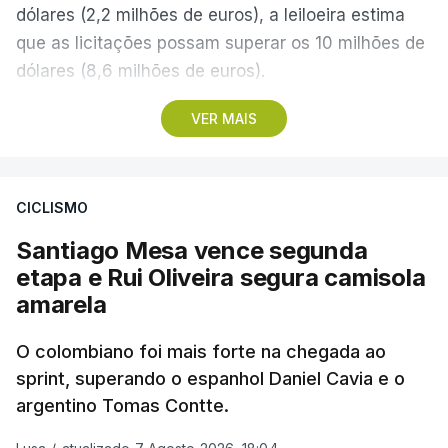
dólares (2,2 milhões de euros), a leiloeira estima
que as licitações possam superar os 10 milhões de
dólares (8,6 milhões de euros).
VER MAIS
A camisola utilizada pelo astro argentino durante
este jogo dos quartos de final do Mundial1986,
ganho por 2-1 pela sua seleção a 22 de junho de
CICLISMO
1986, na Cidade do México, foi vendida por um
valor recorde de 9,3 milhões de dólares (oito
Santiago Mesa vence segunda
milhões de euros) em 2022.
etapa e Rui Oliveira segura camisola
amarela
A bola já foi a leilão em 2022 e 2023, com as
licitações a atingirem quase 2 milhões de dólares
O colombiano foi mais forte na chegada ao
sprint, superando o espanhol Daniel Cavia e o
(1,7 milhões de euros) em cada ocasião.
argentino Tomas Contte.
A partida em 1986, carregada de simbolismo