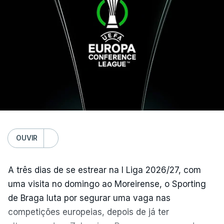
arbitragem do romeno Marian Barbu, enquanto a
segunda mão está marcada para 13 de agosto, em
Edimburgo.
Na fase de liga da Liga Europa já está o Torreense,
único representante português com entrada direta,
graças à conquista da Taça de Portugal.
(Com Lusa)
OUVIR
A três dias de se estrear na I Liga 2026/27, com
uma visita no domingo ao Moreirense, o Sporting
de Braga luta por segurar uma vaga nas
competições europeias, depois de já ter