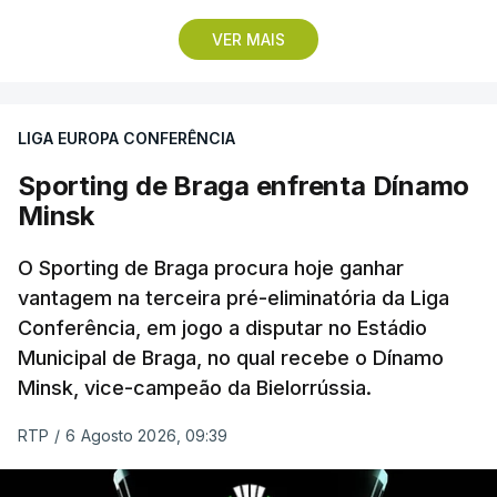
Pela frente, as ‘águias’ vão ter agora o vice-
VER MAIS
campeão escocês, que tem o português Cláudio
Braga como grande figura e que foi relegado das
fases preliminares da Liga dos Campeões, depois
LIGA EUROPA CONFERÊNCIA
de serem eliminados pelos austríacos do Sturm
Graz, com um agregado de 6-0.
Sporting de Braga enfrenta Dínamo
Minsk
Caso se qualifique, o Benfica vai encontrar outra
equipa relegada da ‘Champions’, o derrotado do
O Sporting de Braga procura hoje ganhar
encontro entre Aarhus, campeão dinamarquês, ou
vantagem na terceira pré-eliminatória da Liga
Conferência, em jogo a disputar no Estádio
o Sabah, campeão do Azerbaijão, sendo que, em
Municipal de Braga, no qual recebe o Dínamo
caso de afastamento, os 'encarnados' caem para o
Minsk, vice-campeão da Bielorrússia.
play-off da Liga Conferência, encontrando os
estónios do Paide ou os austríacos do Rapid Viena.
RTP
/
6 Agosto 2026, 09:39
O jogo no Estádio da Luz tem início às 20:00, com