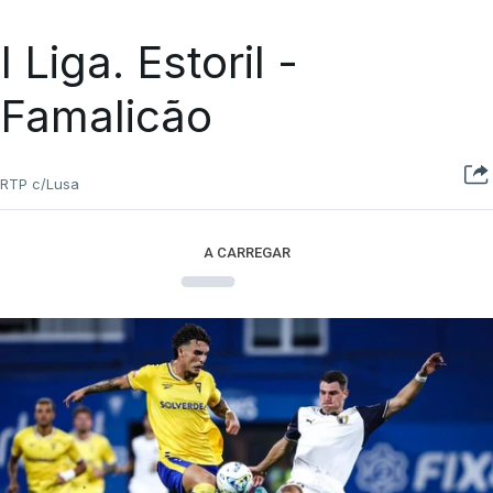
I Liga. Estoril -
Famalicão
RTP c/Lusa
A CARREGAR