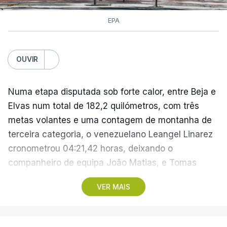
EPA
OUVIR
Numa etapa disputada sob forte calor, entre Beja e
Elvas num total de 182,2 quilómetros, com três
metas volantes e uma contagem de montanha de
terceira categoria, o venezuelano Leangel Linarez
cronometrou 04:21,42 horas, deixando o
companheiro de equipa João Matias, e Tomas
Contte, da Aviludo-Louletano-Loulé, nas segunda e
VER MAIS
terceira posições, respetivamente.
No domingo, a quarta etapa termina com a