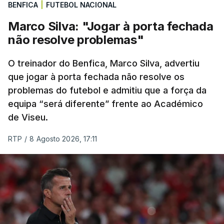
BENFICA
|
FUTEBOL NACIONAL
primeira chegada em alto, à Torre na Serra da
Estrela, a 1.961 metros de altitude, que pode criar
Marco Silva: "Jogar à porta fechada
diferenças significativas na classificação geral,
não resolve problemas"
após um trajeto de 154,6 quilómetros, com início
em Figueiró dos Vinhos, que inclui três contagens
O treinador do Benfica, Marco Silva, advertiu
de montanha de terceira categoria e uma de
que jogar à porta fechada não resolve os
problemas do futebol e admitiu que a força da
segunda antes da subida final, a única de
equipa “será diferente” frente ao Académico
categoria especial na prova.
de Viseu.
(Com Lusa)
RTP
/
8 Agosto 2026, 17:11