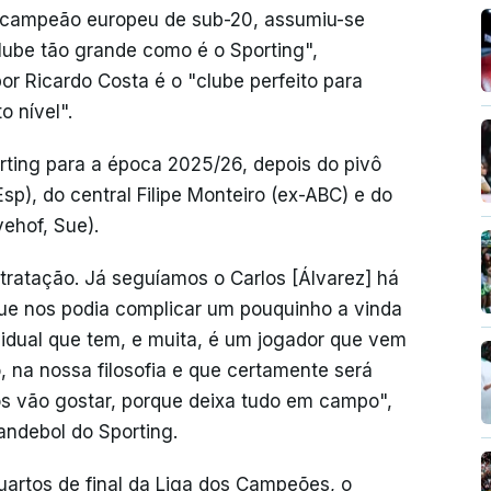
 e campeão europeu de sub-20, assumiu-se
ube tão grande como é o Sporting",
or Ricardo Costa é o "clube perfeito para
o nível".
orting para a época 2025/26, depois do pivô
sp), do central Filipe Monteiro (ex-ABC) e do
vehof, Sue).
ratação. Já seguíamos o Carlos [Álvarez] há
ue nos podia complicar um pouquinho a vinda
dividual que tem, e muita, é um jogador que vem
, na nossa filosofia e que certamente será
s vão gostar, porque deixa tudo em campo",
andebol do Sporting.
artos de final da Liga dos Campeões, o