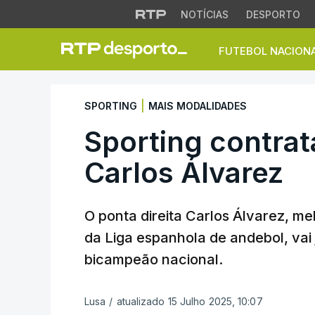
NOTÍCIAS
DESPORTO
FUTEBOL NACION
Sporting contrata 
|
SPORTING
MAIS MODALIDADES
Sporting contrat
Carlos Álvarez
O ponta direita Carlos Álvarez, m
da Liga espanhola de andebol, vai 
bicampeão nacional.
Lusa
/
atualizado 15 Julho 2025, 10:07