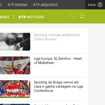
G
RTP ENSINA
RTP ARQUIVOS
Entrar
Abrir campo de
|
DADES
RTP
NOTÍCIAS
rez
Sporting contrata andebolista
Carlos Álvarez
Liga Europa. SL Benfica - Heart
of Midlothian
Sporting de Braga vence em
casa e ganha vantagem na Liga
Conferência