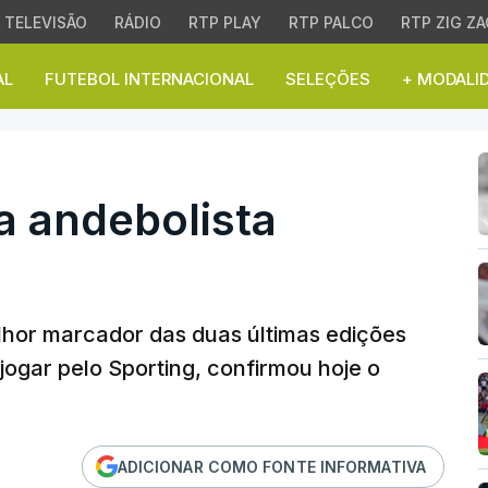
TELEVISÃO
RÁDIO
RTP PLAY
RTP PALCO
RTP ZIG ZA
AL
FUTEBOL INTERNACIONAL
SELEÇÕES
+ MODALI
andebolista Carlos Álva
a andebolista
elhor marcador das duas últimas edições
jogar pelo Sporting, confirmou hoje o
ADICIONAR COMO FONTE INFORMATIVA