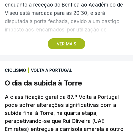
enquanto a receção do Benfica ao Académico de
Viseu está marcada para as 20:30, e será
disputada à porta fechada, devido a um castigo
imposto aos ‘encarnados’ por utilização de
pirotecnia.
VER MAIS
Também às 20:30, o Gil Vicente recebe o Rio Ave e
o Moreirense visita o vizinho Sporting de Braga.
CICLISMO
|
VOLTA A PORTUGAL
A jornada fica para já marcada pelo empate 2-2
O dia da subida à Torre
cedido pelo Sporting no terreno do Estrela da
Amadora, num jogo que os ‘leões estiveram a
A classificação geral da 87.ª Volta a Portugal
vencer por 2-0, e pelo triunfo do regressado
pode sofrer alterações significativas com a
Marítimo na receção ao Casa Pia (1-0).
subida final à Torre, na quarta etapa,
perspetivando-se que Rui Oliveira (UAE
Emirates) entregue a camisola amarela a outro
Programa da 1.ª jornada