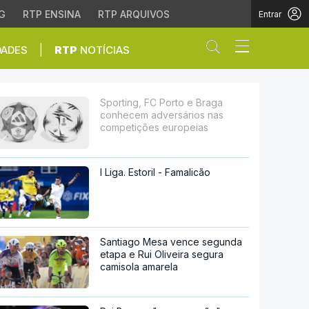
G
RTP ENSINA
RTP ARQUIVOS
Entrar
Abrir campo de
|
DADES
RTP
NOTÍCIAS
ersários nas competiçõ
Sporting, FC Porto e Braga
conhecem adversários nas
competições europeias
I Liga. Estoril - Famalicão
Santiago Mesa vence segunda
etapa e Rui Oliveira segura
camisola amarela