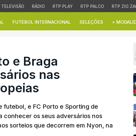
TELEVISÃO
RÁDIO
RTP PLAY
RTP PALCO
RTP ZIG ZA
AL
FUTEBOL INTERNACIONAL
SELEÇÕES
+ MODALI
o e Braga conhecem adv
to e Braga
sários nas
opeias
 futebol, e FC Porto e Sporting de
 a conhecer os seus adversários nos
 nos sorteios que decorrem em Nyon, na