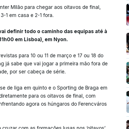
nter Milão para chegar aos oitavos de final,
3-1 em casa e 2-1 fora.
ai definir todo o caminho das equipas até à
 (11h00 em Lisboa), em Nyon.
vistas para 10 ou 11 de março e 17 ou 18 do
 já sabe que vai jogar a primeira mão fora de
de, por ser cabeça de série.
ase de liga em quinto e o Sporting de Braga em
iretamente para os oitavos de final, com
 enfrentando agora os húngaros do Ferencváros
 cruzar com as formações lusas nos ‘oitavos’,