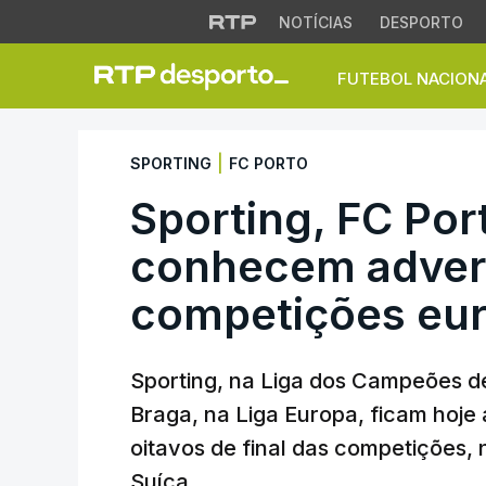
NOTÍCIAS
DESPORTO
FUTEBOL NACION
Sporting, FC Port
|
SPORTING
FC PORTO
Sporting, FC Por
conhecem adver
competições eur
Sporting, na Liga dos Campeões de
Braga, na Liga Europa, ficam hoje
oitavos de final das competições,
Suíça.