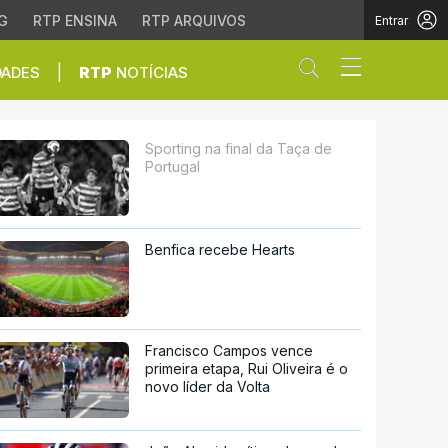
G
RTP ENSINA
RTP ARQUIVOS
Entrar
Abrir campo de
|
DADES
RTP
NOTÍCIAS
Sporting na final da Taça de
Portugal
Benfica recebe Hearts
Francisco Campos vence
primeira etapa, Rui Oliveira é o
novo líder da Volta