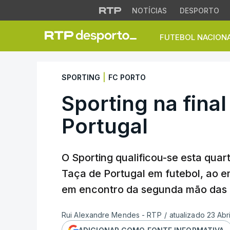
NOTÍCIAS
DESPORTO
FUTEBOL NACION
Sporting na final 
|
SPORTING
FC PORTO
Sporting na fina
Portugal
O Sporting qualificou-se esta quart
Taça de Portugal em futebol, ao e
em encontro da segunda mão das m
Rui Alexandre Mendes - RTP
/
atualizado 23 Abr