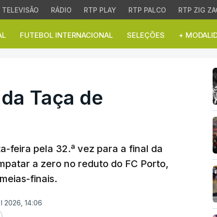
TELEVISÃO
RÁDIO
RTP PLAY
RTP PALCO
RTP ZIG ZA
AL
FUTEBOL INTERNACIONAL
SELEÇÕES
+ MODALI
da Taça de Portugal
l da Taça de
a-feira pela 32.ª vez para a final da
mpatar a zero no reduto do FC Porto,
eias-finais.
il 2026, 14:06