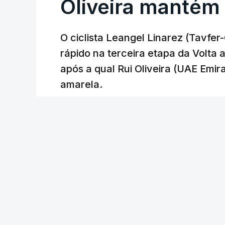
Oliveira mantém
O ciclista Leangel Linarez (Tavfe
rápido na terceira etapa da Volta
após a qual Rui Oliveira (UAE Emir
amarela.
RTP
/
atualizado 8 Agosto 2026, 20:23