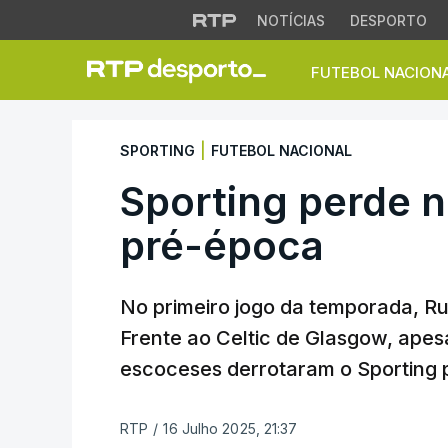
NOTÍCIAS
DESPORTO
FUTEBOL NACION
Sporting perde no 
|
SPORTING
FUTEBOL NACIONAL
Sporting perde n
pré-época
No primeiro jogo da temporada, Rui
Frente ao Celtic de Glasgow, apes
escoceses derrotaram o Sporting p
RTP
/
16 Julho 2025, 21:37