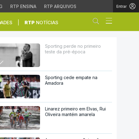
G
RTP ENSINA
RTP ARQUIVOS
Entrar
Abrir campo de
|
DADES
RTP
NOTÍCIAS
poca
Sporting perde no primeiro
teste da pré-época
Sporting cede empate na
Amadora
Linarez primeiro em Elvas, Rui
Oliveira mantém amarela