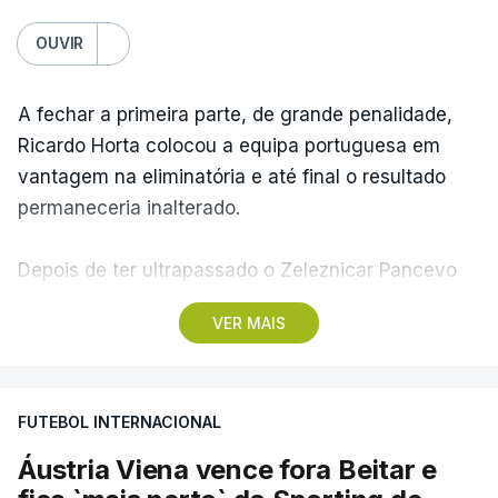
OUVIR
A fechar a primeira parte, de grande penalidade,
Ricardo Horta colocou a equipa portuguesa em
vantagem na eliminatória e até final o resultado
permaneceria inalterado.
Depois de ter ultrapassado o Zeleznicar Pancevo
na segunda pré-eliminatória de acesso à fase de
VER MAIS
liga da Liga Conferência, caso elimine Dínamo de
Minsk, com a segunda mão agendada para 13 de
agosto, na Bulgária – devido à guerra na Ucrânia e
FUTEBOL INTERNACIONAL
ao facto de a Bielorrússia ser aliada da Rússia - o
Sporting de Braga irá defrontar no play-off o
Áustria Viena vence fora Beitar e
vencedor da eliminatória entre Beitar e Áustria