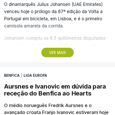
O dinamarquês Julius Johansen (UAE Emirates)
venceu hoje o prólogo da 87ª edição da Volta a
Portugal em bicicleta, em Lisboa, e é o primeiro
camisola amarela da corrida.
Johansen cumpriu os 6,5 quilómetros disputados
na capital portuguesa em 07.12 minutos, menos
quatro segundos do que o companheiro de equipa
VER MAIS
Rui Oliveira, campeão olímpico de Madison em
Paris2024, ao lado de Iúri Leitão, em ciclismo de
pista.
BENFICA
|
LIGA EUROPA
Aursnes e Ivanovic em dúvida para
O vice-campeão português de contrarrelógio,
receção do Benfica ao Hearts
Rafael Reis, que procurava o oitavo triunfo em
prólogos da prova, o sexto seguido, foi o terceiro
O médio norueguês Fredrik Aursnes e o
mais rápido, a sete segundos, enquanto o italiano
avançado croata Franjo Ivanovic estiveram hoje