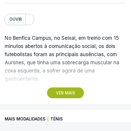
OUVIR
No Benfica Campus, no Seixal, em treino com 15
minutos abertos à comunicação social, os dois
futebolistas foram as principais ausências, com
Aursnes, que tinha uma sobrecarga muscular na
coxa esquerda, a sofrer agora de uma
gastroenterite.
VER MAIS
Já Ivanovic está a contas com uma contusão no
pé direito, com os dois jogadores, à partida, a
falharem o encontro com o Hearts, marcado para
MAIS MODALIDADES
|
TÉNIS
quinta-feira, a partir das 20:00, no Estádio da Luz,
além dos lesionados Joshua Wynder e Jaden