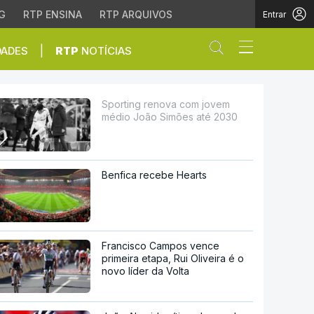
G
RTP ENSINA
RTP ARQUIVOS
Entrar
Abrir campo de
|
DADES
RTP
NOTÍCIAS
imões até 2030
Sporting renova com jovem
médio João Simões até 2030
Benfica recebe Hearts
Francisco Campos vence
primeira etapa, Rui Oliveira é o
novo líder da Volta