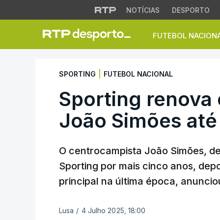
NOTÍCIAS
DESPORTO
FUTEBOL NACION
Sporting renova c
|
SPORTING
FUTEBOL NACIONAL
Sporting renova
João Simões até
O centrocampista João Simões, de 
Sporting por mais cinco anos, depo
principal na última época, anunci
Lusa
/
4 Julho 2025, 18:00