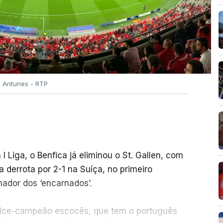
o Antunes - RTP
 I Liga, o Benfica já eliminou o St. Gallen, com
derrota por 2-1 na Suíça, no primeiro
ador dos ‘encarnados’.
o vice-campeão escocês, que tem o português