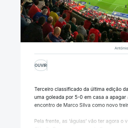
Antóni
OUVIR
Terceiro classificado da última edição da
uma goleada por 5-0 em casa a apagar a 
encontro de Marco Silva como novo trein
Pela frente, as ‘águias’ vão ter agora 