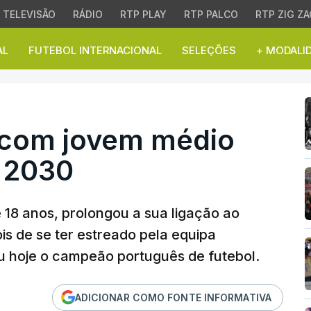
TELEVISÃO
RÁDIO
RTP PLAY
RTP PALCO
RTP ZIG ZA
AL
FUTEBOL INTERNACIONAL
SELEÇÕES
+ MODALI
om jovem médio João S
 com jovem médio
 2030
18 anos, prolongou a sua ligação ao
is de se ter estreado pela equipa
ou hoje o campeão português de futebol.
ADICIONAR COMO FONTE INFORMATIVA