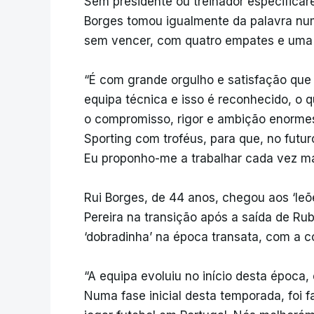
Sem presidente ou treinador especificar
Borges tomou igualmente da palavra num
sem vencer, com quatro empates e uma de
“É com grande orgulho e satisfação que 
equipa técnica e isso é reconhecido, o q
o compromisso, rigor e ambição enormes
Sporting com troféus, para que, no futu
Eu proponho-me a trabalhar cada vez ma
Rui Borges, de 44 anos, chegou aos ‘leõ
Pereira na transição após a saída de R
‘dobradinha’ na época transata, com a co
“A equipa evoluiu no início desta época,
Numa fase inicial desta temporada, foi f