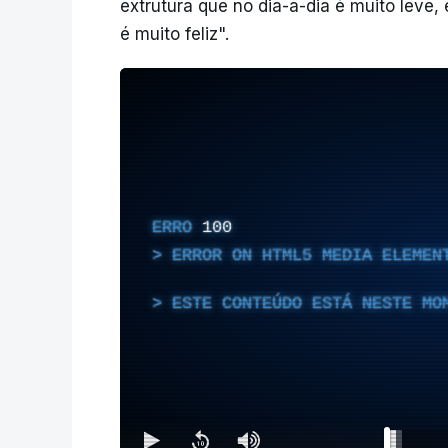
extrutura que no dia-a-dia é muito leve,
é muito feliz".
ERRO
100
ERROR ON HTML5 MEDIA ELEMEN
ESTE CONTEÚDO ESTÁ NESTE MO