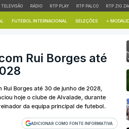
TELEVISÃO
RÁDIO
RTP PLAY
RTP PALCO
RTP ZIG ZA
AL
FUTEBOL INTERNACIONAL
SELEÇÕES
+ MODALI
om Rui Borges até 30 de
 com Rui Borges até
2028
 Rui Borges até 30 de junho de 2028,
ciou hoje o clube de Alvalade, durante
einador da equipa principal de futebol.
ADICIONAR COMO FONTE INFORMATIVA