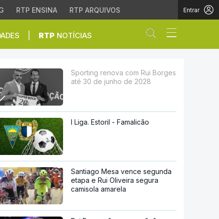
G
RTP ENSINA
RTP ARQUIVOS
Entrar
Abrir campo de
|
DADES
RTP
NOTÍCIAS
 junho de 2028
Sporting renova com Rui Borges
até 30 de junho de 2028
I Liga. Estoril - Famalicão
Santiago Mesa vence segunda
etapa e Rui Oliveira segura
camisola amarela