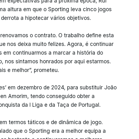
em expectativas para a próxima época, Rui
a altura em que o Sporting leva cinco jogos
rrota a hipotecar vários objetivos.
renovamos o contrato. O trabalho define esta
ue nos deixa muito felizes. Agora, é continuar
 em continuarmos a marcar a história do
ro, nos sintamos honrados por aqui estarmos.
is e melhor”, prometeu.
es’ em dezembro de 2024, para substituir João
uben Amorim, tendo conseguido obter a
nquista da I Liga e da Taça de Portugal.
 em termos táticos e de dinâmica de jogo.
alado que o Sporting era a melhor equipa a