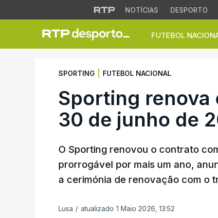
NOTÍCIAS
DESPORTO
FUTEBOL NACION
Sporting renova c
|
SPORTING
FUTEBOL NACIONAL
Sporting renova
30 de junho de 
O Sporting renovou o contrato com
prorrogável por mais um ano, anun
a cerimónia de renovação com o tr
Lusa
/
atualizado 1 Maio 2026, 13:52