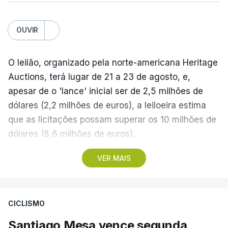
OUVIR
O leilão, organizado pela norte-americana Heritage
Auctions, terá lugar de 21 a 23 de agosto, e,
apesar de o 'lance' inicial ser de 2,5 milhões de
dólares (2,2 milhões de euros), a leiloeira estima
que as licitações possam superar os 10 milhões de
dólares (8,6 milhões de euros).
VER MAIS
A camisola utilizada pelo astro argentino durante
este jogo dos quartos de final do Mundial1986,
ganho por 2-1 pela sua seleção a 22 de junho de
CICLISMO
1986, na Cidade do México, foi vendida por um
valor recorde de 9,3 milhões de dólares (oito
Santiago Mesa vence segunda