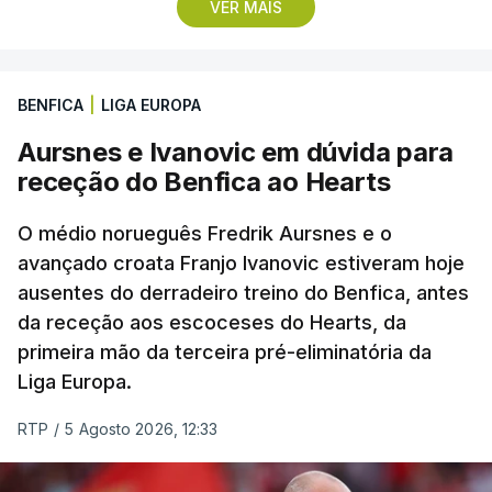
quatro segundos do que o companheiro de equipa
VER MAIS
Rui Oliveira, campeão olímpico de Madison em
Paris2024, ao lado de Iúri Leitão, em ciclismo de
pista.
BENFICA
|
LIGA EUROPA
Aursnes e Ivanovic em dúvida para
O vice-campeão português de contrarrelógio,
receção do Benfica ao Hearts
Rafael Reis, que procurava o oitavo triunfo em
prólogos da prova, o sexto seguido, foi o terceiro
O médio norueguês Fredrik Aursnes e o
mais rápido, a sete segundos, enquanto o italiano
avançado croata Franjo Ivanovic estiveram hoje
Luca Giaimi (UAE Emirates) e o russo Artem Nych
ausentes do derradeiro treino do Benfica, antes
(Anicolor-Campicarn), vencedor das últimas duas
da receção aos escoceses do Hearts, da
edições da Volta, terminaram na quarta e quinta
primeira mão da terceira pré-eliminatória da
posições, respetivamente, a nove e 14 segundos.
Liga Europa.
Na quinta-feira, o pelotão vai percorrer os 157,1
RTP
/
5 Agosto 2026, 12:33
quilómetros entre Lourinhã a Queluz, em Sintra, na
primeira das 10 etapas da 87.ª edição, com duas