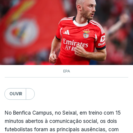
contagens de terceira categoria nos derradeiros
50 quilómetros.
TÓPICOS
Lourinhã Queluz
,
Madison
EPA
OUVIR
No Benfica Campus, no Seixal, em treino com 15
minutos abertos à comunicação social, os dois
futebolistas foram as principais ausências, com