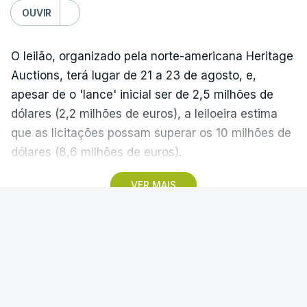
OUVIR
O leilão, organizado pela norte-americana Heritage
Auctions, terá lugar de 21 a 23 de agosto, e,
apesar de o 'lance' inicial ser de 2,5 milhões de
dólares (2,2 milhões de euros), a leiloeira estima
que as licitações possam superar os 10 milhões de
dólares (8,6 milhões de euros).
VER MAIS
A camisola utilizada pelo astro argentino durante
este jogo dos quartos de final do Mundial1986,
ganho por 2-1 pela sua seleção a 22 de junho de
CICLISMO
1986, na Cidade do México, foi vendida por um
valor recorde de 9,3 milhões de dólares (oito
Santiago Mesa vence segunda
milhões de euros) em 2022.
etapa e Rui Oliveira segura camisola