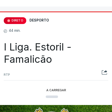
DESPORTO
DIRETO
44 min.
I Liga. Estoril -
Famalicão
RTP
A CARREGAR