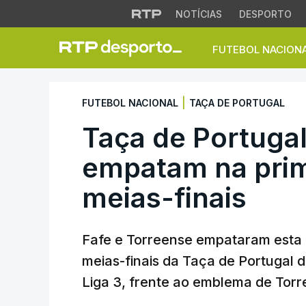
NOTÍCIAS
DESPORTO
FUTEBOL NACION
Taça de Portugal. 
|
FUTEBOL NACIONAL
TAÇA DE PORTUGAL
Taça de Portugal
empatam na prim
meias-finais
Fafe e Torreense empataram esta q
meias-finais da Taça de Portugal d
Liga 3, frente ao emblema de Torr