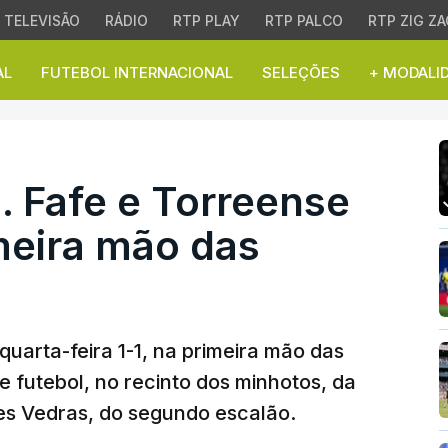
TELEVISÃO
RÁDIO
RTP PLAY
RTP PALCO
RTP ZIG ZA
AL
FUTEBOL INTERNACIONAL
SELEÇÕES
+ MODALI
Fafe e Torreense empat
. Fafe e Torreense
eira mão das
uarta-feira 1-1, na primeira mão das
e futebol, no recinto dos minhotos, da
es Vedras, do segundo escalão.