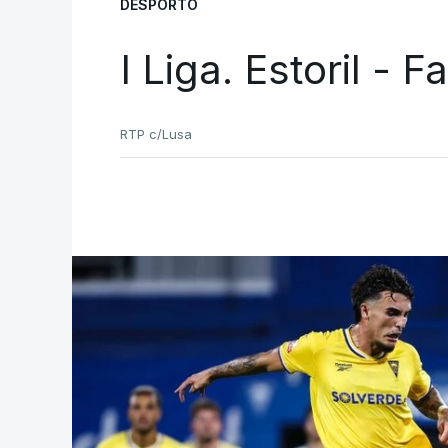
DESPORTO
I Liga. Estoril - 
RTP c/Lusa