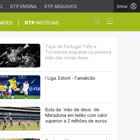
G
RTP ENSINA
RTP ARQUIVOS
Entrar
Abrir campo de
|
DADES
RTP
NOTÍCIAS
am na primeira mão das
Taça de Portugal. Fafe e
Torreense empatam na primeira
mão das meias-finais
I Liga. Estoril - Famalicão
Bola da `mão de deus` de
Maradona em leilão com valor
superior a 2 milhões de euros