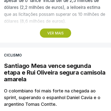
apesar de o 'lance' inicial ser de 2,5 milhões de
dólares (2,2 milhões de euros), a leiloeira estima
que as licitações possam superar os 10 milhões de
dólares (8,6 milhões de euros).
VER MAIS
A camisola utilizada pelo astro argentino durante
este jogo dos quartos de final do Mundial1986,
ganho por 2-1 pela sua seleção a 22 de junho de
CICLISMO
1986, na Cidade do México, foi vendida por um
valor recorde de 9,3 milhões de dólares (oito
Santiago Mesa vence segunda
milhões de euros) em 2022.
etapa e Rui Oliveira segura camisola
amarela
A bola já foi a leilão em 2022 e 2023, com as
licitações a atingirem quase 2 milhões de dólares
O colombiano foi mais forte na chegada ao
sprint, superando o espanhol Daniel Cavia e o
(1,7 milhões de euros) em cada ocasião.
argentino Tomas Contte.