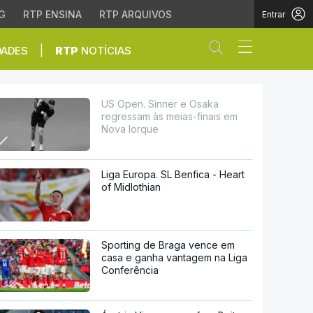
G
RTP ENSINA
RTP ARQUIVOS
Entrar
Abrir campo de
|
DADES
RTP
NOTÍCIAS
ias-finais em Nova Ior
US Open. Sinner e Osaka
regressam às meias-finais em
Nova Iorque
Liga Europa. SL Benfica - Heart
of Midlothian
Sporting de Braga vence em
casa e ganha vantagem na Liga
Conferência