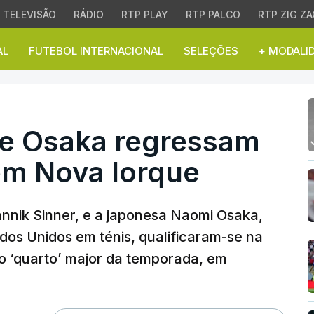
TELEVISÃO
RÁDIO
RTP PLAY
RTP PALCO
RTP ZIG ZA
AL
FUTEBOL INTERNACIONAL
SELEÇÕES
+ MODALI
 Osaka regressam às me
 e Osaka regressam
em Nova Iorque
annik Sinner, e a japonesa Naomi Osaka,
os Unidos em ténis, qualificaram-se na
do ‘quarto’ major da temporada, em