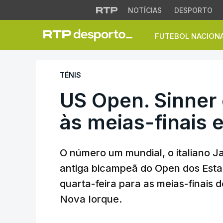
NOTÍCIAS
DESPORTO
FUTEBOL NACION
US Open. Sinner e
TÉNIS
US Open. Sinner
às meias-finais 
O número um mundial, o italiano J
antiga bicampeã do Open dos Estad
quarta-feira para as meias-finais 
Nova Iorque.