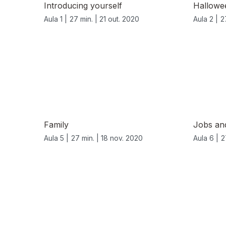
Introducing yourself
Hallowe
Aula 1 |
27 min. |
21 out. 2020
Aula 2 |
2
Family
Jobs and
Aula 5 |
27 min. |
18 nov. 2020
Aula 6 |
2
518996