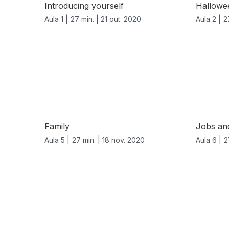
Introducing yourself
Hallowe
Aula 1 |
27 min. |
21 out. 2020
Aula 2 |
2
Family
Jobs and
Aula 5 |
27 min. |
18 nov. 2020
Aula 6 |
2
518996