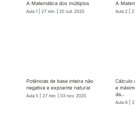
A Matemática dos múltiplos
A Matemá
Aula 1 |
27 min. |
20 out. 2020
Aula 2 |
2
Potências de base inteira não
Cálculo
negativa e expoente natural
e máxim
da...
Aula 5 |
27 min. |
03 nov. 2020
Aula 6 |
2
508718