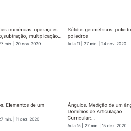
ões numéricas: operações
Sólidos geométricos: polied
o,subtração, multiplicação...
poliedros
27 min. |
20 nov. 2020
Aula 11 |
27 min. |
24 nov. 2020
os. Elementos de um
Ângulos. Medição de um âng
o
Domínios de Articulação
Curricular:...
27 min. |
11 dez. 2020
Aula 15 |
27 min. |
15 dez. 2020