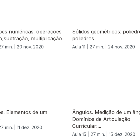
ões numéricas: operações
Sólidos geométricos: polied
o,subtração, multiplicação...
poliedros
27 min. |
20 nov. 2020
Aula 11 |
27 min. |
24 nov. 2020
os. Elementos de um
Ângulos. Medição de um âng
o
Domínios de Articulação
Curricular:...
27 min. |
11 dez. 2020
Aula 15 |
27 min. |
15 dez. 2020