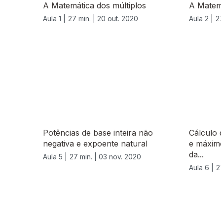
A Matemática dos múltiplos
A Matemá
Aula 1 |
27 min. |
20 out. 2020
Aula 2 |
2
Potências de base inteira não
Cálculo
negativa e expoente natural
e máxim
da...
Aula 5 |
27 min. |
03 nov. 2020
Aula 6 |
2
508718