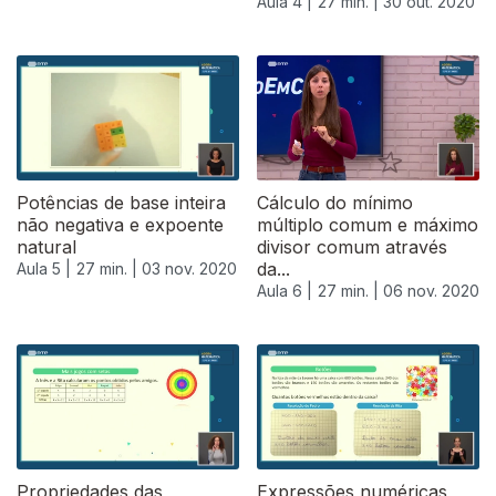
Aula 4 |
27 min. |
30 out. 2020
Potências de base inteira
Cálculo do mínimo
não negativa e expoente
múltiplo comum e máximo
natural
divisor comum através
da...
Aula 5 |
27 min. |
03 nov. 2020
Aula 6 |
27 min. |
06 nov. 2020
Propriedades das
Expressões numéricas