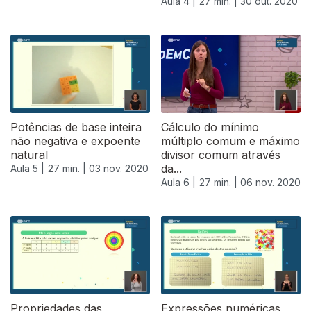
Aula 4 |
27 min. |
30 out. 2020
Potências de base inteira
Cálculo do mínimo
não negativa e expoente
múltiplo comum e máximo
natural
divisor comum através
da...
Aula 5 |
27 min. |
03 nov. 2020
Aula 6 |
27 min. |
06 nov. 2020
Propriedades das
Expressões numéricas