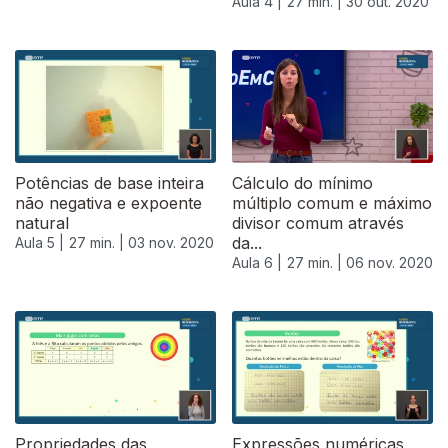
Aula 4 |
27 min. |
30 out. 2020
Potências de base inteira
Cálculo do mínimo
não negativa e expoente
múltiplo comum e máximo
natural
divisor comum através
da...
Aula 5 |
27 min. |
03 nov. 2020
Aula 6 |
27 min. |
06 nov. 2020
Propriedades das
Expressões numéricas