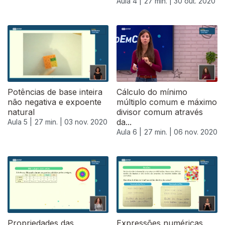
Aula 4 |
27 min. |
30 out. 2020
Potências de base inteira
Cálculo do mínimo
não negativa e expoente
múltiplo comum e máximo
natural
divisor comum através
da...
Aula 5 |
27 min. |
03 nov. 2020
Aula 6 |
27 min. |
06 nov. 2020
Propriedades das
Expressões numéricas