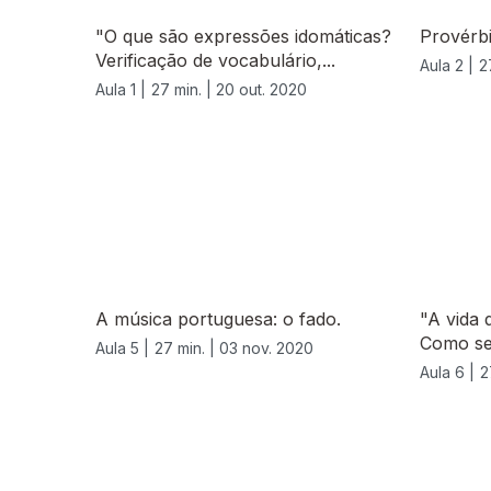
"O que são expressões idomáticas?
Provérbi
Verificação de vocabulário,...
Aula 2 |
2
Aula 1 |
27 min. |
20 out. 2020
A música portuguesa: o fado.
"A vida 
Como se 
Aula 5 |
27 min. |
03 nov. 2020
Aula 6 |
2
508463