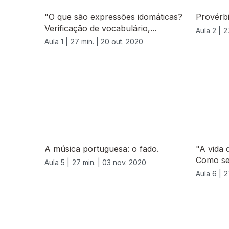
"O que são expressões idomáticas?
Provérbi
Verificação de vocabulário,...
Aula 2 |
2
Aula 1 |
27 min. |
20 out. 2020
A música portuguesa: o fado.
"A vida 
Como se 
Aula 5 |
27 min. |
03 nov. 2020
Aula 6 |
2
508463