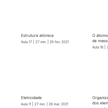
Estrutura atómica
O átomo
de massa
Aula 17 |
27 min. |
26 fev. 2021
Aula 18 |
539158
Eletricidade
Organiza
dos ele
Aula 11 |
27 min. |
26 mar. 2021