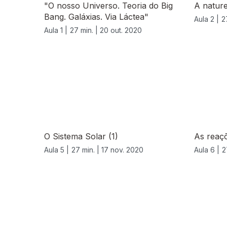
"O nosso Universo. Teoria do Big
A nature
Bang. Galáxias. Via Láctea"
Aula 2 |
2
Aula 1 |
27 min. |
20 out. 2020
O Sistema Solar (1)
As reaç
Aula 5 |
27 min. |
17 nov. 2020
Aula 6 |
2
521746