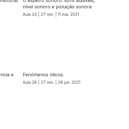
misturas
O espetro sonoro: sons audíveis,
nível sonoro e poluição sonora
Aula 24 |
27 min. |
11 mai. 2021
ência e
Fenómenos óticos.
Aula 28 |
27 min. |
08 jun. 2021