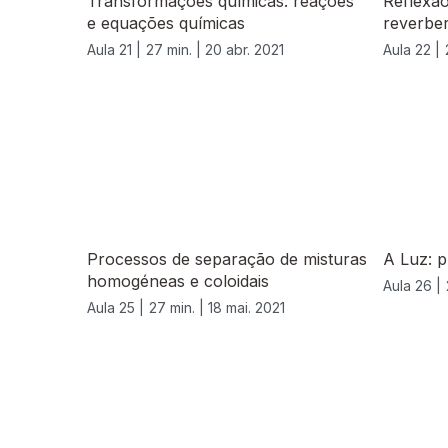
Transformações químicas: reações
Reflexão
e equações químicas
reverbe
Aula 21 |
27 min. |
20 abr. 2021
Aula 22 |
Processos de separação de misturas
A Luz: 
homogéneas e coloidais
Aula 26 |
Aula 25 |
27 min. |
18 mai. 2021
555810