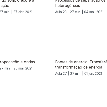
 do som: o eco e a
Processos de separação de 
ração
heterogéneas
27 min. |
27 abr. 2021
Aula 23 |
27 min. |
04 mai. 2021
propagação e ondas
Fontes de energia. Transfer
transformação de energia
27 min. |
25 mai. 2021
Aula 27 |
27 min. |
01 jun. 2021