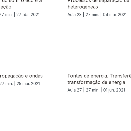
 do som: o eco e a
Processos de separação de 
ração
heterogéneas
27 min. |
27 abr. 2021
Aula 23 |
27 min. |
04 mai. 2021
propagação e ondas
Fontes de energia. Transfer
transformação de energia
27 min. |
25 mai. 2021
Aula 27 |
27 min. |
01 jun. 2021