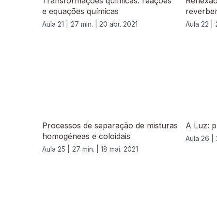
Transformações químicas: reações
Reflexão
e equações químicas
reverbe
Aula 21 |
27 min. |
20 abr. 2021
Aula 22 |
Processos de separação de misturas
A Luz: 
homogéneas e coloidais
Aula 26 |
Aula 25 |
27 min. |
18 mai. 2021
555810