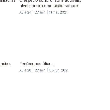
misturas
O espetro sonoro: sons audíveis,
nível sonoro e poluição sonora
Aula 24 |
27 min. |
11 mai. 2021
ência e
Fenómenos óticos.
Aula 28 |
27 min. |
08 jun. 2021