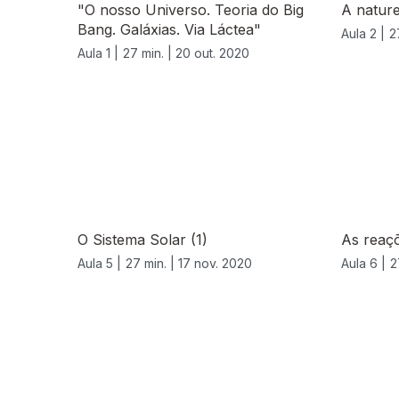
"O nosso Universo. Teoria do Big
A nature
Bang. Galáxias. Via Láctea"
Aula 2 |
2
Aula 1 |
27 min. |
20 out. 2020
O Sistema Solar (1)
As reaç
Aula 5 |
27 min. |
17 nov. 2020
Aula 6 |
2
521746