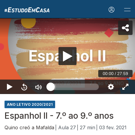
00:00
/
27:59
ANO LETIVO 2020/2021
Espanhol II - 7.º ao 9.º anos
Quino creó a Mafalda
| Aula 27
| 27 min
| 03 fev. 2021