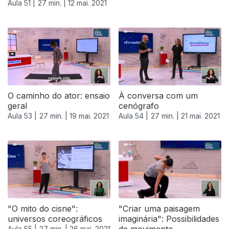
Aula 51 |
27 min. |
12 mai. 2021
O caminho do ator: ensaio
À conversa com um
geral
cenógrafo
Aula 53 |
27 min. |
19 mai. 2021
Aula 54 |
27 min. |
21 mai. 2021
"O mito do cisne":
"Criar uma paisagem
universos coreográficos
imaginária": Possibilidades
Aula 55 |
27 min. |
26 mai. 2021