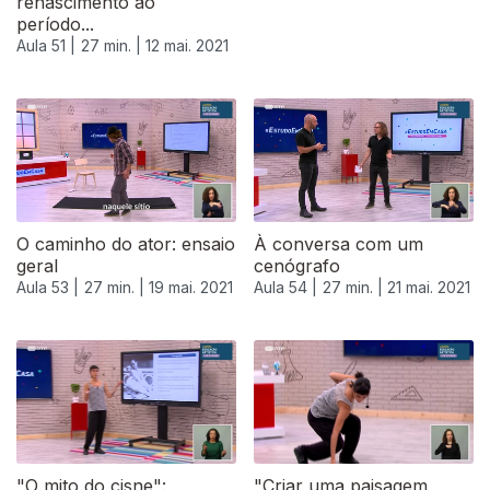
renascimento ao
período...
Aula 51 |
27 min. |
12 mai. 2021
O caminho do ator: ensaio
À conversa com um
geral
cenógrafo
Aula 53 |
27 min. |
19 mai. 2021
Aula 54 |
27 min. |
21 mai. 2021
"O mito do cisne":
"Criar uma paisagem