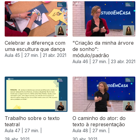
Celebrar a diferença com
"Criação da minha árvore
uma escultura que dança
de sonho":
módulo/padrão
Aula 45 |
27 min. |
21 abr. 2021
Aula 46 |
27 min. |
23 abr. 2021
540639
Trabalho sobre o texto
O caminho do ator: do
teatral
texto à representação
Aula 47 |
27 min. |
Aula 48 |
27 min. |
28 abr. 2021
30 abr. 2021