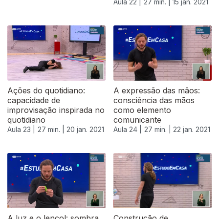
Aula 22 |
27 min. |
15 jan. 2021
519492
Ações do quotidiano:
A expressão das mãos:
capacidade de
consciência das mãos
improvisação inspirada no
como elemento
quotidiano
comunicante
Aula 23 |
27 min. |
20 jan. 2021
Aula 24 |
27 min. |
22 jan. 2021
A luz e o lençol: sombra
Construção de