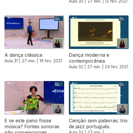
Aula 30 |
27 min. |
12 fev. 2021
A dança clássica
Dança moderna e
contemporânea
Aula 31 |
27 min. |
19 fev. 2021
Aula 32 |
27 min. |
24 fev. 2021
E se este pano fosse
Canção sem palavras: trio
música? Fontes sonoras
de jazz português.
não convencionais
Aula 34 |
27 min. |