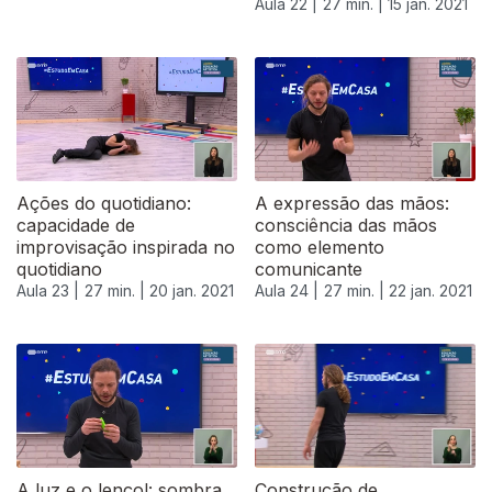
Aula 22 |
27 min. |
15 jan. 2021
519492
Ações do quotidiano:
A expressão das mãos:
capacidade de
consciência das mãos
improvisação inspirada no
como elemento
quotidiano
comunicante
Aula 23 |
27 min. |
20 jan. 2021
Aula 24 |
27 min. |
22 jan. 2021
A luz e o lençol: sombra
Construção de