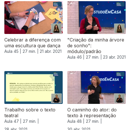
Celebrar a diferença com
"Criação da minha árvore
uma escultura que dança
de sonho":
módulo/padrão
Aula 45 |
27 min. |
21 abr. 2021
Aula 46 |
27 min. |
23 abr. 2021
540639
Trabalho sobre o texto
O caminho do ator: do
teatral
texto à representação
Aula 47 |
27 min. |
Aula 48 |
27 min. |
28 abr. 2021
30 abr. 2021