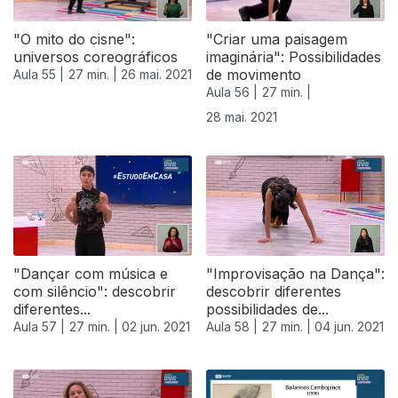
"O mito do cisne":
"Criar uma paisagem
universos coreográficos
imaginária": Possibilidades
de movimento
Aula 55 |
27 min. |
26 mai. 2021
Aula 56 |
27 min. |
28 mai. 2021
"Dançar com música e
"Improvisação na Dança":
com silêncio": descobrir
descobrir diferentes
diferentes...
possibilidades de...
Aula 57 |
27 min. |
02 jun. 2021
Aula 58 |
27 min. |
04 jun. 2021
550535