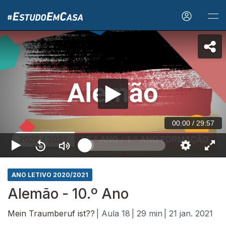
00:00
/
29:57
ANO LETIVO 2020/2021
Alemão - 10.º Ano
Mein Traumberuf ist??
| Aula 18
| 29 min
| 21 jan. 2021