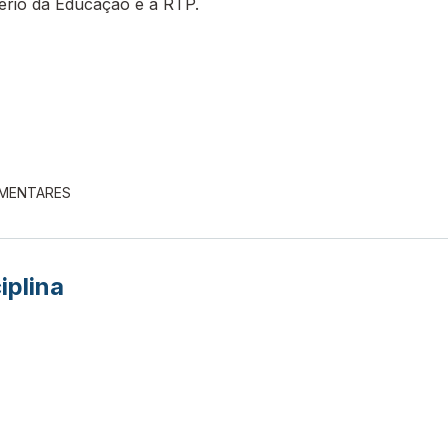
tério da Educação e a RTP.
EMENTARES
iplina