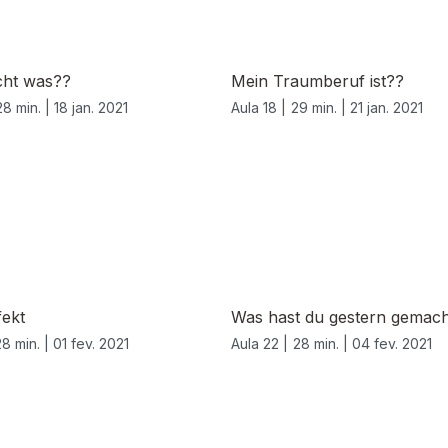
ht was??
Mein Traumberuf ist??
28 min. |
18 jan. 2021
Aula 18 |
29 min. |
21 jan. 2021
fekt
Was hast du gestern gemac
28 min. |
01 fev. 2021
Aula 22 |
28 min. |
04 fev. 2021