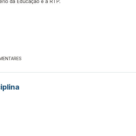
tério da Educação e a RTP.
EMENTARES
iplina