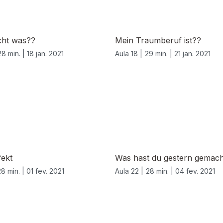
ht was??
Mein Traumberuf ist??
28 min. |
18 jan. 2021
Aula 18 |
29 min. |
21 jan. 2021
fekt
Was hast du gestern gemac
28 min. |
01 fev. 2021
Aula 22 |
28 min. |
04 fev. 2021